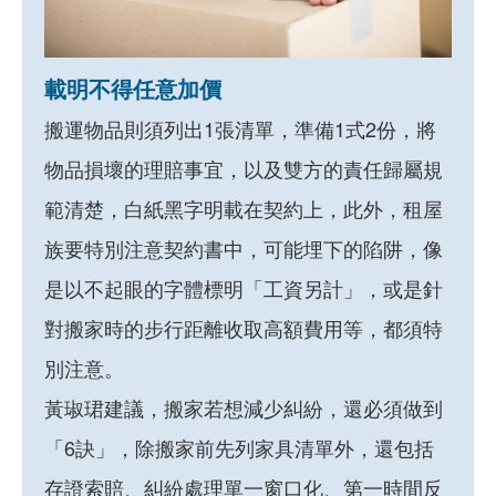
載明不得任意加價
搬運物品則須列出1張清單，準備1式2份，將
物品損壞的理賠事宜，以及雙方的責任歸屬規
範清楚，白紙黑字明載在契約上，此外，租屋
族要特別注意契約書中，可能埋下的陷阱，像
是以不起眼的字體標明「工資另計」，或是針
對搬家時的步行距離收取高額費用等，都須特
別注意。
黃琡珺建議，搬家若想減少糾紛，還必須做到
「6訣」，除搬家前先列家具清單外，還包括
存證索賠、糾紛處理單一窗口化、第一時間反