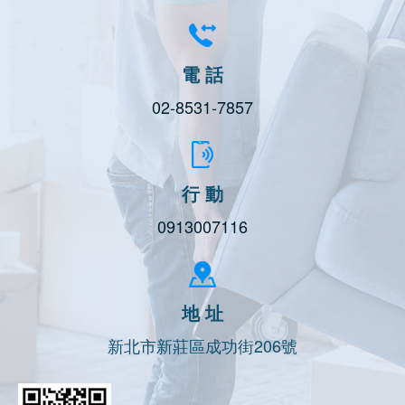
電 話
02-8531-7857
行 動
0913007116
地 址
新北市新莊區成功街206號