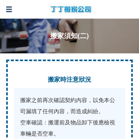
搬家須知(二)
搬家時注意狀況
搬家之前再次確認契約內容，以免本公
司漏填了任何內容，而造成糾紛。
空車確認：搬運前及物品卸下後應檢視
車輛是否空車。